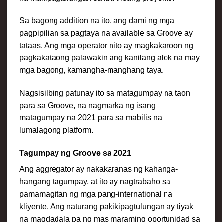
Sa bagong addition na ito, ang dami ng mga
pagpipilian sa pagtaya na available sa Groove ay
tataas. Ang mga operator nito ay magkakaroon ng
pagkakataong palawakin ang kanilang alok na may
mga bagong, kamangha-manghang taya.
Nagsisilbing patunay ito sa matagumpay na taon
para sa Groove, na nagmarka ng isang
matagumpay na 2021 para sa mabilis na
lumalagong platform.
Tagumpay ng Groove sa 2021
Ang aggregator ay nakakaranas ng kahanga-
hangang tagumpay, at ito ay nagtrabaho sa
pamamagitan ng mga pang-international na
kliyente. Ang naturang pakikipagtulungan ay tiyak
na magdadala pa ng mas maraming oportunidad sa