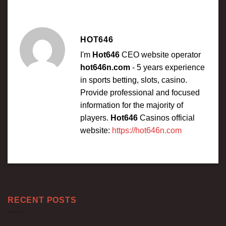
HOT646
I'm
Hot646
CEO website operator
hot646n.com
- 5 years experience
in sports betting, slots, casino.
Provide professional and focused
information for the majority of
players.
Hot646
Casinos official
website:
https://hot646n.com
RECENT POSTS