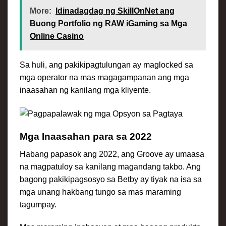
More:
Idinadagdag ng SkillOnNet ang
Buong Portfolio ng RAW iGaming sa Mga
Online Casino
Sa huli, ang pakikipagtulungan ay maglocked sa
mga operator na mas magagampanan ang mga
inaasahan ng kanilang mga kliyente.
Mga Inaasahan para sa 2022
Habang papasok ang 2022, ang Groove ay umaasa
na magpatuloy sa kanilang magandang takbo. Ang
bagong pakikipagsosyo sa Betby ay tiyak na isa sa
mga unang hakbang tungo sa mas maraming
tagumpay.