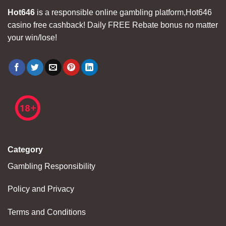
Hot646
is a responsible online gambling platform,Hot646
casino free cashback! Daily FREE Rebate bonus no matter
your win/lose!
Category
Gambling Responsibility
Policy and Privacy
Terms and Conditions