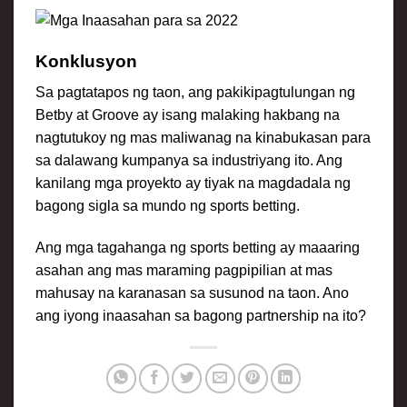
Konklusyon
Sa pagtatapos ng taon, ang pakikipagtulungan ng
Betby at Groove ay isang malaking hakbang na
nagtutukoy ng mas maliwanag na kinabukasan para
sa dalawang kumpanya sa industriyang ito. Ang
kanilang mga proyekto ay tiyak na magdadala ng
bagong sigla sa mundo ng sports betting.
Ang mga tagahanga ng sports betting ay maaaring
asahan ang mas maraming pagpipilian at mas
mahusay na karanasan sa susunod na taon. Ano
ang iyong inaasahan sa bagong partnership na ito?