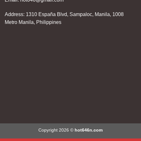
Address: 1310 España Blvd, Sampaloc, Manila, 1008
Metro Manila, Philippines
Copyright 2026 ©
hot646n.com