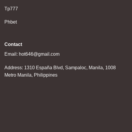
Tp777
Phbet
Contact
Email:
hot646@gmail.com
Address: 1310 España Blvd, Sampaloc, Manila, 1008
Metro Manila, Philippines