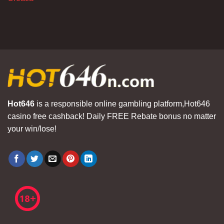
Hot646
is a responsible online gambling platform,Hot646
casino free cashback! Daily FREE Rebate bonus no matter
your win/lose!